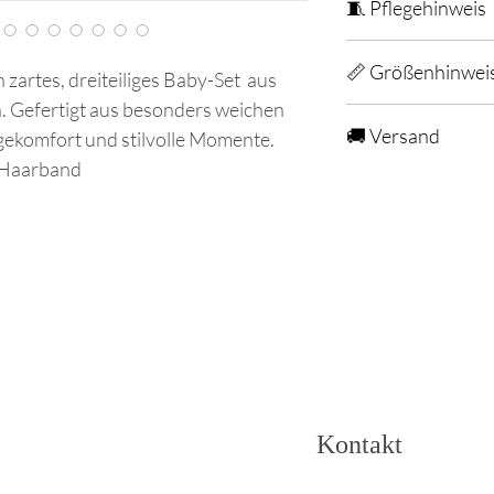
🧵 Pflegehinweis
📏 Größenhinweis
📏 Größenhinwei
„Fällt regulär aus. W
 zartes, dreiteiliges Baby-Set aus
wählen. Bei Unsicherh
n. Gefertigt aus besonders weichen
„Fällt regulär aus. W
Seite.“
🚚 Versand
gekomfort und stilvolle Momente.
wählen. Bei Unsicherh
Seite.“
x Haarband
⸻
„Sorgfältig verpackt u
auf eine liebevolle Prä
🧵 Pflegehinweis
„Für langanhaltende 
Pflege gemäß Etikett.“
Kontakt