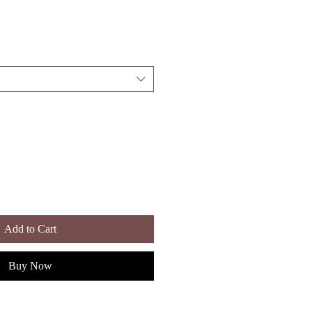
le
ice
Add to Cart
Buy Now