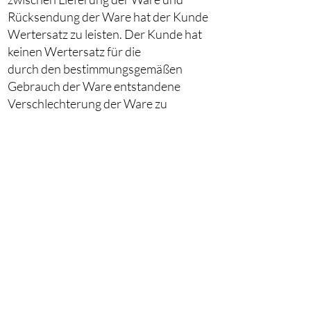
Rücksendung der Ware hat der Kunde
Wertersatz zu leisten. Der Kunde hat
keinen Wertersatz für die
durch den bestimmungsgemäßen
Gebrauch der Ware entstandene
Verschlechterung der Ware zu
leisten. Die Pflicht zum Wertersatz
entfällt für die Rücksendung eines
mangelhaften Produktes im
Gewährleistungsfall ferner,
a) wenn sich der zum Rücktritt
berechtigende Mangel erst während
der Verarbeitung oder
Umgestaltung gezeigt hat,
b) wenn Maison Royale die
Verschlechterung oder den Untergang
zu vertreten hat oder