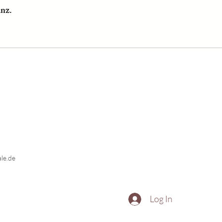
anz.
le.de
Log In