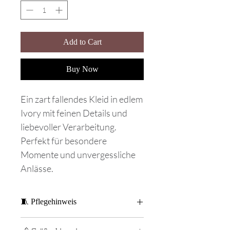
Add to Cart
Buy Now
Ein zart fallendes Kleid in edlem
Ivory mit feinen Details und
liebevoller Verarbeitung.
Perfekt für besondere
Momente und unvergessliche
Anlässe.
🧵 Pflegehinweis
„Für langanhaltende Freude empfehlen