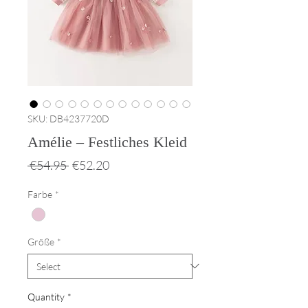
SKU: DB4237720D
Amélie – Festliches Kleid
Regular
Sale
 €54.95 
€52.20
Price
Price
Farbe
*
Größe
*
Quantity
*