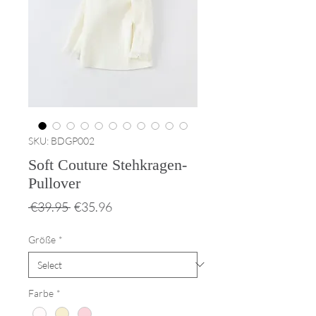
SKU: BDGP002
Soft Couture Stehkragen-
Pullover
Regular
Sale
 €39.95 
€35.96
Price
Price
Größe
*
Farbe
*