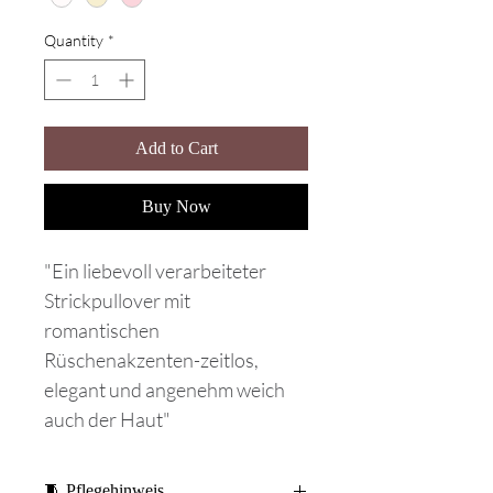
Quantity
*
Add to Cart
Buy Now
"Ein liebevoll verarbeiteter
Strickpullover mit
romantischen
Rüschenakzenten-zeitlos,
elegant und angenehm weich
auch der Haut"
🧵 Pflegehinweis