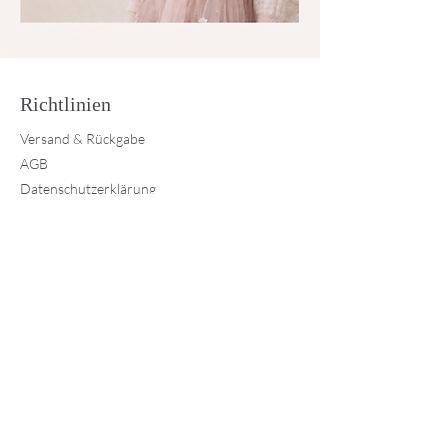
Richtlinien
Versand & Rückgabe
AGB
Datenschutzerklärung
Impressum
Kontakt
Tel.:
+49 (0)94931389
E-Mail:
info@maison-royale.de
Folgien Sie uns
© Maison Royale