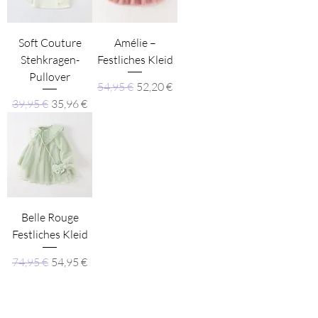
Soft Couture
Amélie –
Stehkragen-
Festliches Kleid
Pullover
Standardpreis
Sale-Preis
54,95 €
52,20 €
Standardpreis
Sale-Preis
39,95 €
35,96 €
Belle Rouge
Festliches Kleid
Standardpreis
Sale-Preis
74,95 €
54,95 €