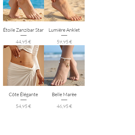
Étoile Zanzibar Star
Lumière Anklet
Preis
Preis
44,95 €
59,95 €
Côte Élégante
Belle Marèe
Preis
Preis
54,95 €
46,95 €