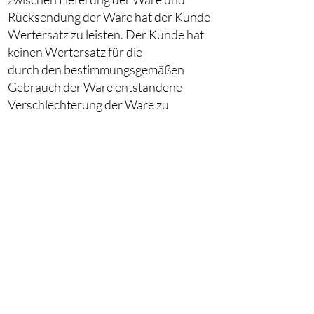
Rücksendung der Ware hat der Kunde
Wertersatz zu leisten. Der Kunde hat
keinen Wertersatz für die
durch den bestimmungsgemäßen
Gebrauch der Ware entstandene
Verschlechterung der Ware zu
leisten. Die Pflicht zum Wertersatz
entfällt für die Rücksendung eines
mangelhaften Produktes im
Gewährleistungsfall ferner,
a) wenn sich der zum Rücktritt
berechtigende Mangel erst während
der Verarbeitung oder
Umgestaltung gezeigt hat,
b) wenn Maison Royale die
Verschlechterung oder den Untergang
zu vertreten hat oder