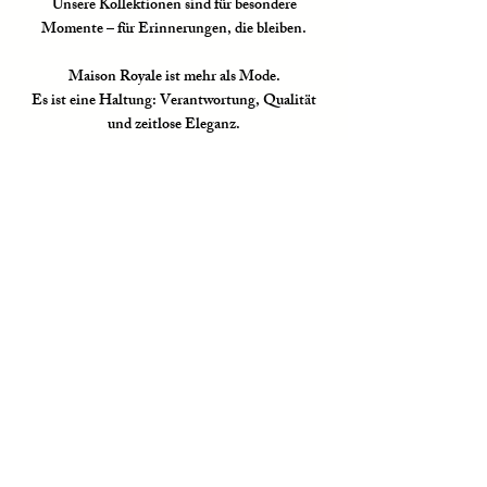
Unsere Kollektionen sind für besondere
Momente – für Erinnerungen, die bleiben.
Maison Royale ist mehr als Mode.
Es ist eine Haltung: Verantwortung, Qualität
und zeitlose Eleganz.
Richtlinien
Versand & Rückgabe
AGB
Datenschutzerklärung
Impressum
Kontakt
Tel.:
+49 (0)94931389
E-Mail:
info@maison-royale.de
Folgien Sie uns