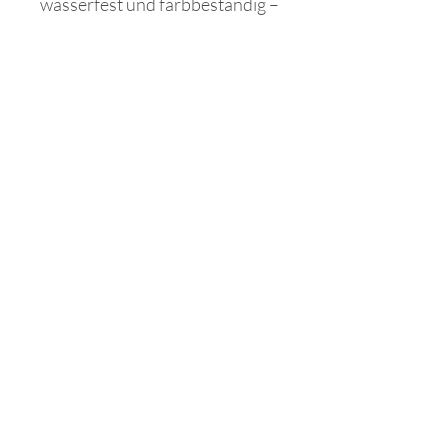
wasserfest und farbbeständig –
gefertigt für Frauen, die zeitlose
Eleganz lieben 🤍
Maison Royale Bijoux
Richtlinien
Versand & Rückgabe
AGB
Datenschutzerklärung
Impressum
Kontakt
Tel.:
+49 (0)94931389