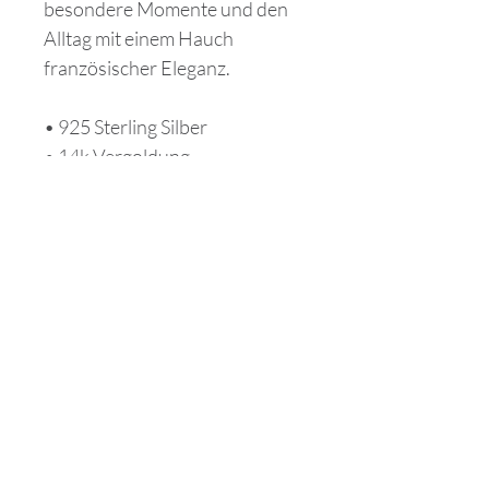
besondere Momente und den
Alltag mit einem Hauch
französischer Eleganz.
• 925 Sterling Silber
• 14k Vergoldung
• Elegante Perlendetails
• Hochwertige Verarbeitung
Perfect for:
Beach Days,
Summer evenings ,
Elegant vacation looks
Richtlinien
Versand & Rückgabe