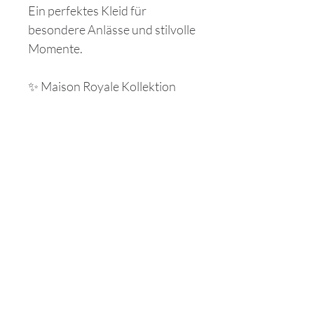
Ein perfektes Kleid für
besondere Anlässe und stilvolle
Momente.
✨ Maison Royale Kollektion
📏 Größenhinweis
Normale Passform. Bei
🧵 Pflegehinweis
Zwischengrößen empfehlen wir, die
größere Größe zu wählen.
„Für langanhaltende Freude empfehlen
wir eine schonende Pflege gemäß
Etikett.“
Richtlinien
Versand & Rückgabe