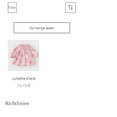
Filter
Vorherige laden
Juliette Kleid
Preis
54,95 €
Richtlinien
Versand & Rückgabe