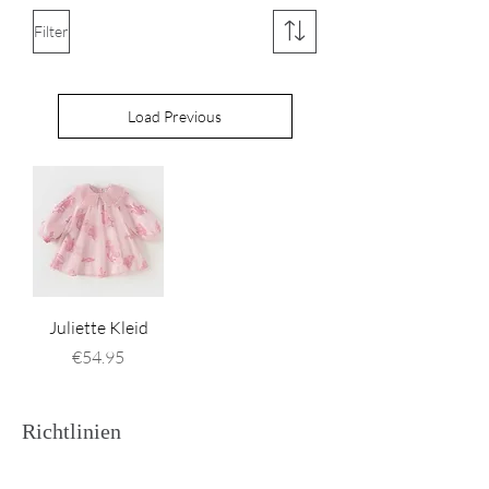
Filter
Load Previous
Juliette Kleid
Price
€54.95
Richtlinien
Versand & Rückgabe